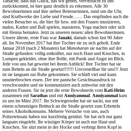
Tatsache, dass das Glück, das wir geben, vervielfacht zu uns
zurückkommt, ist hier ganz deutlich zu erkennen. Alle 30
Bewohnerinnen und ihre sieben Betreuerinnen, rund um die Uhr,
sind Kraftwerke der Liebe und Freude…… Das empfinden auch die
vielen Besucher so, die hier für bzw. mit den Frauen musizieren,
malen, Karten und Ball spielen, massieren, Yoga machen oder sich
mit Henna bemalen. Jetzt zu unseren neuen/ alten Bewohnerinnen.
Unsere älteste, erste Frau war
Janaki
, damals schon fast 90 Jahre
alt. Im November 2017 hat ihre Tochter sie zu sich geholt. Ende
Januar 2018 (nach 2 Monaten) hat
Manoharan
sie nachts auf der
Straße gefunden: völlig entkräftet, nur noch Haut und Knochen, in
Lumpen gekleidet, ohne ihre Brille, mit Panik und Angst im Blick.
Jede von uns hat geweint bei ihrem Anblick! Ihre Tochter hat sie
zum Betteln an die Straße gesetzt!!!!!!! Unvorstellbar für uns!!! Jetzt
ist sie langsam zur Ruhe gekommen. Sie schläft viel und kann
ununterbrochen essen. Der irre panische Gesichtsausdruck ist
verschwunden und sie kommuniziert auch zeitweise mit den
anderen Frauen. Sie ist jetzt die erste Bewohnerin vom
Kati-Heim
zusammen mit
Sarathas
und mit
Anniyammal
.
Anniyammal
kam
zu uns im März 2017. Ihr Schwiegersohn hat sie nackt, nur mit
einem schmutzigen Betttuch an die Straße gesetzt zum Erbetteln
seines Alkoholkonsums. Mehrere Versuche von uns, auch
Polizeieinsatz haben nur kurzfristig genützt. Sie hat sich nur ganz
langsam eingelebt. Ihr winziger Körper ist auch nur Haut und
Knochen. Sie sitzt meist in der Hocke und verbirgt ihren Kopf in