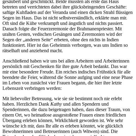
gesäubert und geschmückt. Beide mussten als erste das Haus
betreten und verrichteten dabei ihre glücksbringenden Geschäfte:
saftige Kuhfladen auf der Veranda und einen dicken Strahl flüssigen
Segen im Haus. Das ist nicht selbstverständlich, erklärte man mir.
Oft sind die Kühe verkrampft und ängstlich und nichts passiert.
Danach folgte die Feuerzeremonie der Brahmanenpriester. Mit
uralten Gesten, vedischen Gesängen und Zeremonien wird der
Segen der „anderen Seite“ erbeten, ohne den nichts in Indien
funktioniert. Hier ist das Geheimnis verborgen, was uns Indien so
rätselhaft und anziehend macht.
Anschließend haben wir uns bei allen Arbeitern und Arbeiterinnen
persönlich mit Geschenken für ihre gute Arbeit bedankt. Das war
mir eine besondere Freude. Ein reiches indisches Frühstück für alle
beendete die Feier, während die Sonne aufging und eine neue Phase
im Leben von zunächst vier Frauen begann, die hier ihre letzte
Lebenszeit verbringen werden:
Mit liebevoller Betreuung, wie sie sie bestimmt noch nie erlebt
haben. Herzlichen Dank
Kathy
und allen Spendern und
Spenderinnen, die dazu beigetragen haben, dass dieser Traum, von
einem Ort, wo heimatlose ausgestoßene Frauen einen friedlichen
Übergang erleben können, Wirklichkeit geworden ist. Wie sehr
wünsche ich mir, dass Ihr alle es erleben könntet, wie glücklich
Bewohnerinnen und Betreuerinnen (auch Witwen) sind. Die