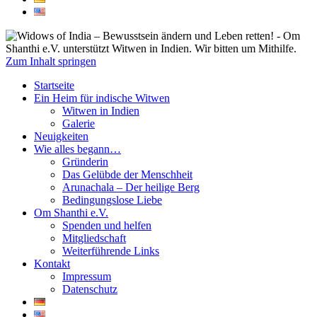
Widows of India – Bewusstsein ändern und
Om Shanthi e.V. unterstützt Witwen in
Zum Inhalt springen
Leben retten!
Indien. Wir bitten um Mithilfe.
Startseite
Ein Heim für indische Witwen
Witwen in Indien
Galerie
Neuigkeiten
Wie alles begann…
Gründerin
Das Gelübde der Menschheit
Arunachala – Der heilige Berg
Bedingungslose Liebe
Om Shanthi e.V.
Spenden und helfen
Mitgliedschaft
Weiterführende Links
Kontakt
Impressum
Datenschutz