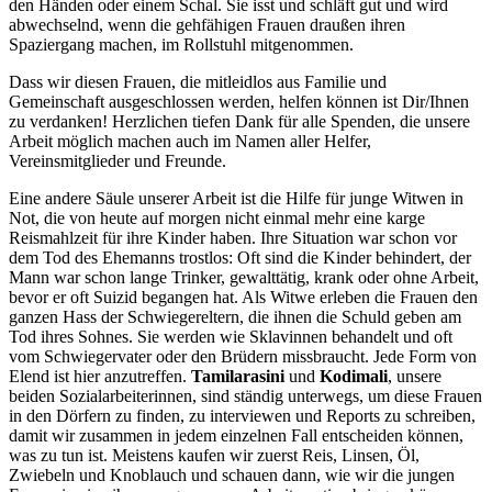
den Händen oder einem Schal. Sie isst und schläft gut und wird
abwechselnd, wenn die gehfähigen Frauen draußen ihren
Spaziergang machen, im Rollstuhl mitgenommen.
Dass wir diesen Frauen, die mitleidlos aus Familie und
Gemeinschaft ausgeschlossen werden, helfen können ist Dir/Ihnen
zu verdanken! Herzlichen tiefen Dank für alle Spenden, die unsere
Arbeit möglich machen auch im Namen aller Helfer,
Vereinsmitglieder und Freunde.
Eine andere Säule unserer Arbeit ist die Hilfe für junge Witwen in
Not, die von heute auf morgen nicht einmal mehr eine karge
Reismahlzeit für ihre Kinder haben. Ihre Situation war schon vor
dem Tod des Ehemanns trostlos: Oft sind die Kinder behindert, der
Mann war schon lange Trinker, gewalttätig, krank oder ohne Arbeit,
bevor er oft Suizid begangen hat. Als Witwe erleben die Frauen den
ganzen Hass der Schwiegereltern, die ihnen die Schuld geben am
Tod ihres Sohnes. Sie werden wie Sklavinnen behandelt und oft
vom Schwiegervater oder den Brüdern missbraucht. Jede Form von
Elend ist hier anzutreffen.
Tamilarasini
und
Kodimali
, unsere
beiden Sozialarbeiterinnen, sind ständig unterwegs, um diese Frauen
in den Dörfern zu finden, zu interviewen und Reports zu schreiben,
damit wir zusammen in jedem einzelnen Fall entscheiden können,
was zu tun ist. Meistens kaufen wir zuerst Reis, Linsen, Öl,
Zwiebeln und Knoblauch und schauen dann, wie wir die jungen